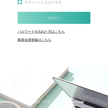
ログインしたままにする
ログイン
パスワードを忘れた方はこちら
新規会員登録はこちら
Copyright © ラクリン. All Rights Reserved.