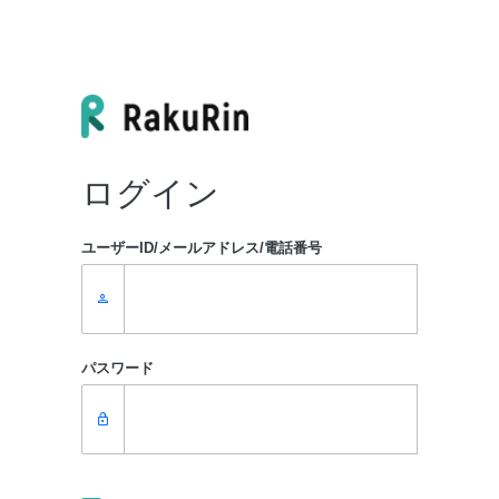
ログイン
ユーザーID/メールアドレス/電話番号
パスワード